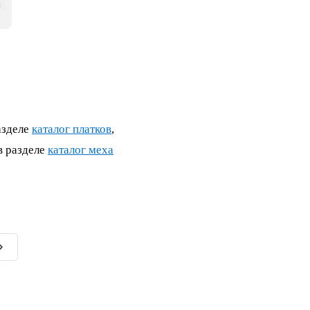
азделе
каталог платков
,
в разделе
каталог меха