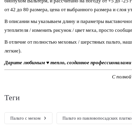
биопухом Вальтерм, и рассчитано на погоду от +5 до -25 
от 42 до 80 размера, цена от выбранного размера и слоя у
В описании мы указываем длину и параметры выставочного
утеплителя / изменить рисунок / цвет меха, просто сообщи
В отличие от полностью меховых / шерстяных пальто, наши
легкие).
Дарите любимым ♥ тепло, созданное профессионалам
С полной
теги
Пальто с мехом
Пальто из павловопосадских платко