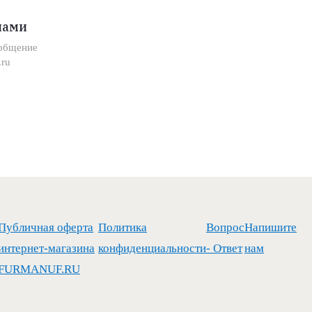
нами
ообщение
ru
Публичная оферта
Политика
Вопрос
Напишите
интернет-магазина
конфиденциальности
- Ответ
нам
FURMANUF.RU