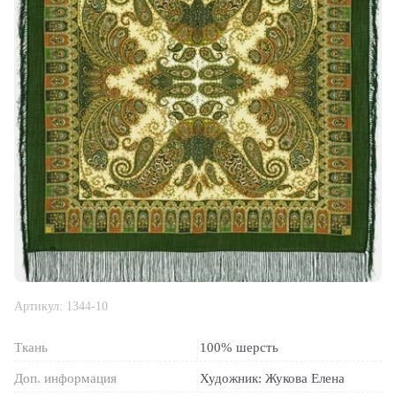
Артикул:
1344-10
Ткань
100% шерсть
Доп. информация
Художник: Жукова Елена