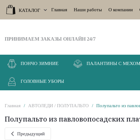
Главная
Наши работы
О компании
КАТАЛОГ
ПРИНИМАЕМ ЗАКАЗЫ ОНЛАЙН 24/7
ПОНЧО ЗИМНИЕ
ПАЛАНТИНЫ C МЕХО
ГОЛОВНЫЕ УБОРЫ
Главная
/
АВТОЛЕДИ / ПОЛУПАЛЬТО
/
Полупальто из павло
Полупальто из павловопосадских пла
Предыдущий