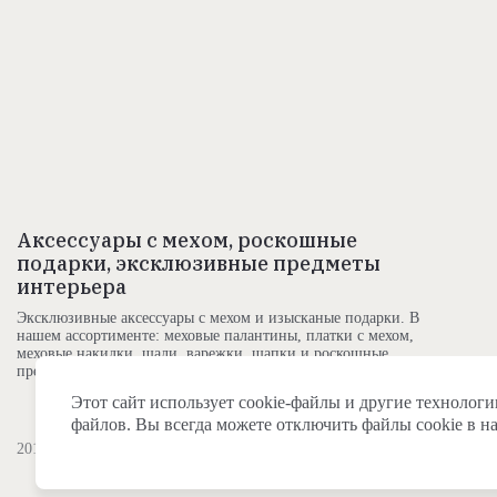
Аксессуары с мехом, роскошные
подарки, эксклюзивные предметы
интерьера
Эксклюзивные аксессуары с мехом и изысканые подарки. В
нашем ассортименте: меховые палантины, платки с мехом,
меховые накидки, шали, варежки, шапки и роскошные
предметы интерьера
Этот сайт использует cookie-файлы и другие технологи
файлов. Вы всегда можете отключить файлы cookie в н
2011- 2026 | FURMANUF | ВСЕ ПРАВА ЗАЩИЩЕНЫ