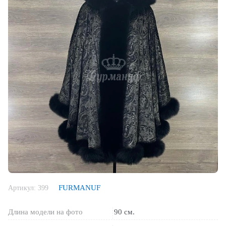
FURMANUF
Артикул:
399
Длина модели на фото
90 см.